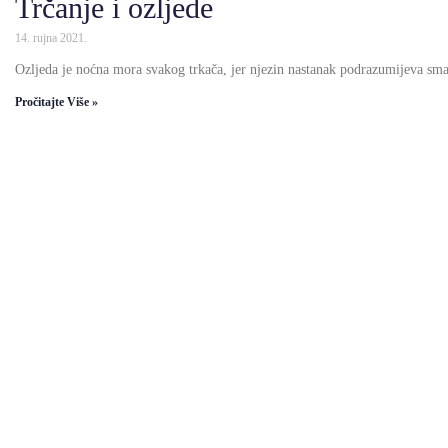
Trčanje i ozljede
14. rujna 2021.
Ozljeda je noćna mora svakog trkača, jer njezin nastanak podrazumijeva sm
Pročitajte Više »