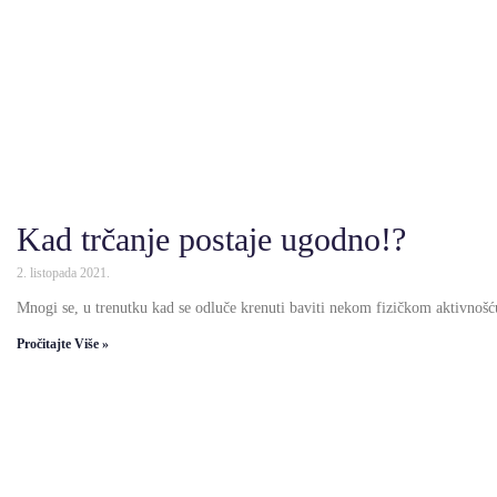
Kad trčanje postaje ugodno!?
2. listopada 2021.
Mnogi se, u trenutku kad se odluče krenuti baviti nekom fizičkom aktivnošć
Pročitajte Više »