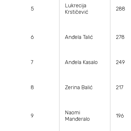
Lukrecija
5
288
Krstičević
6
Anđela Talić
278
7
Anđela Kasalo
249
8
Zerina Balić
217
Naomi
9
196
Manđeralo