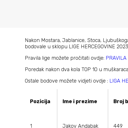
Nakon Mostara, Jablanice, Stoca, Ljubuškoga 
bodovale u sklopu LIGE HERCEGOVINE 2023
Pravila lige možete pročitati ovdje:
PRAVILA 
Poredak nakon dva kola TOP 10 u muškaraca 
Ostale bodove možete vidjeti ovdje :
LIGA H
Pozicija
Ime i prezime
Broj 
1
Jakov Andabak
449