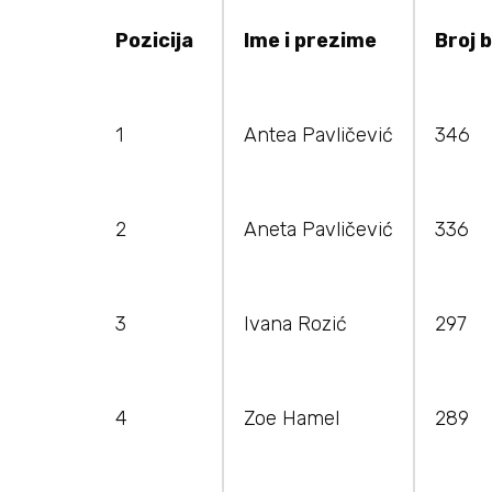
Pozicija
Ime i prezime
Broj 
1
Antea Pavličević
346
2
Aneta Pavličević
336
3
Ivana Rozić
297
4
Zoe Hamel
289