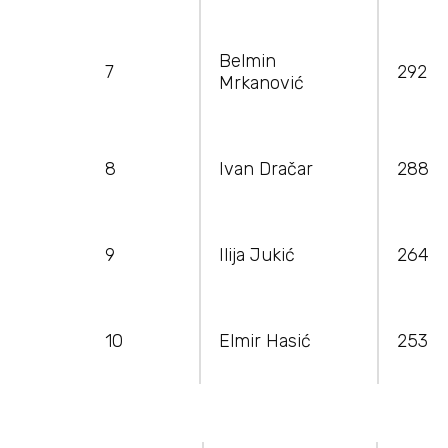
Belmin
7
292
Mrkanović
8
Ivan Dračar
288
9
Ilija Jukić
264
10
Elmir Hasić
253