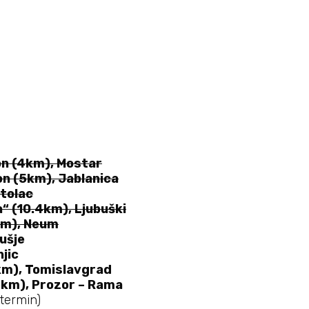
on (4km), Mostar
on (5km), Jablanica
Stolac
“ (10.4km), Ljubuški
km), Neum
ušje
njic
km), Tomislavgrad
5km), Prozor – Rama
termin)