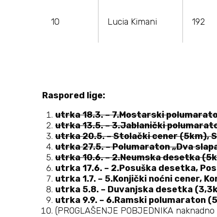
10
Lucia Kimani
192
Raspored lige:
utrka 18.3. – 7.Mostarski polumarat
utrka 13.5. – 3.Jablanički polumarat
utrka 20.5. – Stolački cener (5km), 
utrka 27.5. – Polumaraton „Dva slapa
utrka 10.6. – 2.Neumska desetka (5
utrka 17.6. – 2.Posuška desetka, Pos
utrka 1.7. – 5.Konjički noćni cener, Ko
utrka 5.8. – Duvanjska desetka (3,3
utrka 9.9. – 6.Ramski polumaraton (
(PROGLAŠENJE POBJEDNIKA naknadno 