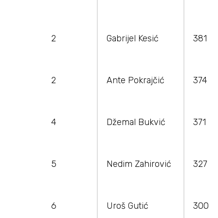
2
Gabrijel Kesić
381
2
Ante Pokrajčić
374
4
Džemal Bukvić
371
5
Nedim Zahirović
327
6
Uroš Gutić
300