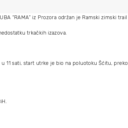
BA “RAMA” iz Prozora održan je Ramski zimski trail
 nedostatku trkačkih izazova.
 u 11 sati, start utrke je bio na poluotoku Šćitu, prek
iH.