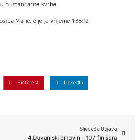
ao u humanitarne svrhe.
ipa Marić, čije je vrijeme 1:38:12.
Pinterest
LinkedIn
Sljedeća Objava
4.Duvanjski pingvin – 107 finišera