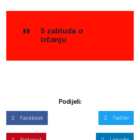
5 zabluda o
trčanju
Podijeli:
Facebook
Twitter
Pinterest
LinkedIn