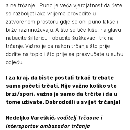
a ne trčanje. Puno je veća vjerojatnost da ćete
se razboljeti ako vrijeme provodite u
zatvorenom prostoru gdje se oni puno lakše i
brže razmnožavaju. A što se tiče kiše, na glavu
nabacite šiltericu i obucite šuškavac i trk na
trčanje. Važno je da nakon trčanja što prije
dođite na toplo i što prije se presvučete u suhu
odjeću.
I za kraj, da biste postali trkač trebate
samo početi trčati. Nije važno koliko ste
brzi/spori, važno je samo da trčite i da u
tome uživate. Dobrodošli u svijet trčanja!
voditelj Trčaone i
Nedeljko Vareškić,
Intersportov ambasador trčanja