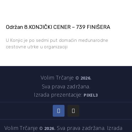
Održan 8.KONJIČKI CENER – 739 FINIŠERA
U Konjic je po sedmi put domaćin međunarodne
cestovne utrke u organizaciji
Volim Trčanje
©
2026.
Sva prava zadržana.
Izrada prezentacije:
PIXEL3
Volim Trčanje
Sva prava zadržana. Izrada
©
2026.