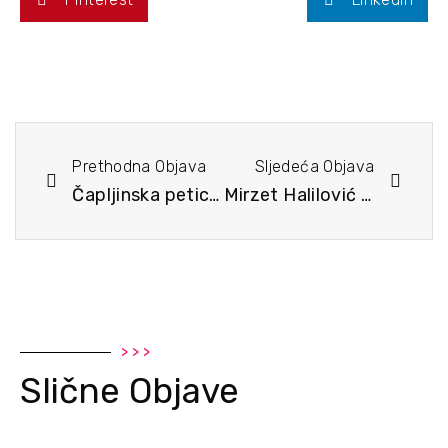
Prethodna Objava
Sljedeća Objava
Čapljinska petica – 143 finišera
Mirzet Halilović – Umirovljenik iz BiH trči najveće svjetske maratone
> > >
Slične Objave