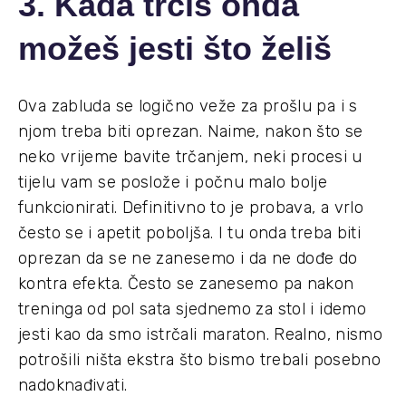
3. Kada trčiš onda
možeš jesti što želiš
Ova zabluda se logično veže za prošlu pa i s
njom treba biti oprezan. Naime, nakon što se
neko vrijeme bavite trčanjem, neki procesi u
tijelu vam se poslože i počnu malo bolje
funkcionirati. Definitivno to je probava, a vrlo
često se i apetit poboljša. I tu onda treba biti
oprezan da se ne zanesemo i da ne dođe do
kontra efekta. Često se zanesemo pa nakon
treninga od pol sata sjednemo za stol i idemo
jesti kao da smo istrčali maraton. Realno, nismo
potrošili ništa ekstra što bismo trebali posebno
nadoknađivati.