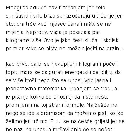
Mnogi se odluče baviti trčanjem jer žele
smršaviti i vrlo brzo se razočaraju u trčanje jer
eto, oni trče već mjesec dana i ništa se ne
mijenja. Naprotiv, vaga je pokazala par
kilograma više. Ovo je jako čest slučaj i školski
primjer kako se ništa ne može riješiti na brzinu.
Kao prvo, da bi se nakupljeni kilogrami počeli
topiti mora se osigurati energetski deficit tj. da
se više troši nego što se unosi. Vrlo jasna i
jednostavna matematika. Trčanjem se troši, ali
je pitanje koliko se unosi tj. da li ste nešto
promijenili na toj strani formule. Najčešće ne,
nego se ide s premisom da možemo jesti koliko
želimo jer trčimo. E, tu se najčešće griješi jer se
ne pazi na unos, a mršavljenje će se početi